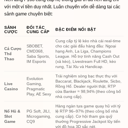
với một ví tiền duy nhất. Luân chuyển vốn dễ dàng tại các
sảnh game chuyên biệt:
SẢNH
ĐỐI TÁC
ĐẶC ĐIỂM NỔI BẬT
CƯỢC
CUNG CẤP
Cung cấp tỷ lệ kèo nhà cái real-time
SBOBET,
cho các giải đấu hàng đầu: Ngoại
Cá Cược
CMD368,
hạng Anh, La Liga, Champions
Thể
Saba Sports,
League. Hỗ trợ tính năng Cash Out
Thao
IM Esports
(xả kèo), Livestream Full HD, kèo
rung, Tài Xỉu và Handicap.
Trải nghiệm sòng bạc thực thụ với
Evolution
Baccarat, Blackjack, Roulette, Sicbo,
Live
Gaming,
Rồng Hổ. Dealer người thật, RTP
Casino
Pragmatic
cửa Banker ≈ 98,94% (theo công bố
Play, AE Sexy
nhà cung cấp).
Hàng ngàn tựa game quay hũ với tỷ
Nổ Hũ &
PG Soft, JILI,
lệ RTP 96–97% (theo công bố nhà
Slot
Microgaming,
cung cấp). Cơ hội tham gia quỹ
Game
CQ9
thưởng Progressive Jackpot lũy tiến
với đồ họa 3D sắc nét.