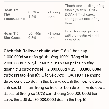
Thanh toán tự động hàng
Hoàn Trả
tuần dựa trên TỔNG
0,5% –
x1 vòng
Thể
DOANH THU cược,
1,2%
cược
Thao/Casino
không phân biệt thắng
thua.
Hoàn trả giúp gia tăng
Hoàn Trả
Lên đến
x1 vòng
tuổi thọ nguồn vốn khi
Slot Game
0,8%
cược
chơi nổ hũ.
Cách tính Rollover chuẩn xác:
Giả sử bạn nạp
1.000.000đ và nhận gói thưởng 100%. Tổng ví là
2.000.000đ. Với yêu cầu x15, bạn cần phát sinh tổng
doanh thu cược hợp lệ = 2.000.000đ × 15 =
30.000.000đ
trước khi tạo lệnh rút. Các vé cược HÒA, HỦY sẽ không
được cộng vào doanh thu. Lưu ý: doanh thu hợp lệ được
tính sau khi nhân Trọng số trò chơi bên dưới — ví dụ cược
Baccarat (trọng số 10%) cần khoảng 300.000.000đ tiền
cược thực để đạt 30.000.000đ doanh thu hợp lệ.