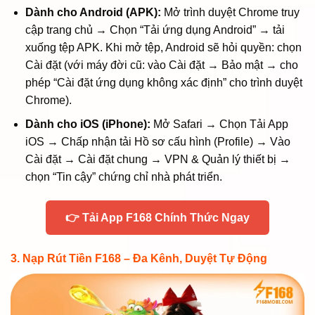
Dành cho Android (APK):
Mở trình duyệt Chrome truy
cập trang chủ → Chọn “Tải ứng dụng Android” → tải
xuống tệp APK. Khi mở tệp, Android sẽ hỏi quyền: chọn
Cài đặt (với máy đời cũ: vào Cài đặt → Bảo mật → cho
phép “Cài đặt ứng dụng không xác định” cho trình duyệt
Chrome).
Dành cho iOS (iPhone):
Mở Safari → Chọn Tải App
iOS → Chấp nhận tải Hồ sơ cấu hình (Profile) → Vào
Cài đặt → Cài đặt chung → VPN & Quản lý thiết bị →
chọn “Tin cậy” chứng chỉ nhà phát triển.
👉 Tải App F168 Chính Thức Ngay
3. Nạp Rút Tiền F168 – Đa Kênh, Duyệt Tự Động