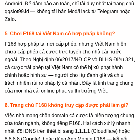
Android. Để đảm bảo an toàn, chỉ tải duy nhất tại trang chủ
qqslot99.id — không tải bản Mod/Hack từ Telegram hoặc
Zalo.
5. Chơi F168 tại Việt Nam có hợp pháp không?
F168 hợp pháp tại nơi cấp phép, nhưng Việt Nam hiện
chưa cấp phép cá cược trực tuyến cho nhà cái nước
ngoài. Theo Nghị định 06/2017/NĐ-CP và BLHS Điều 321,
cá cược trái phép tại Việt Nam có thể bị xử phạt hành
chính hoặc hình sự — người chơi tự đánh giá và chịu
trách nhiệm rủi ro pháp lý cá nhân. Đây là tình trạng chung
của mọi nhà cái online phục vụ thị trường Việt.
6. Trang chủ F168 không truy cập được phải làm gì?
Việc nhà mạng chặn domain cá cược là hiện tượng chung
của toàn ngành, không riêng F168. Hai cách xử lý nhanh
nhất: đổi DNS trên thiết bị sang 1.1.1.1 (Cloudflare) hoặc
8.8.8.8 (Google), hoặc dùng App Mobile F168 — kết nối