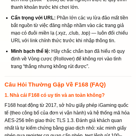
thanh khoản trước khi chơi lớn.
Cẩn trọng với URL:
Phần lớn các vụ lừa đảo mất tiền
bắt nguồn từ việc đăng nhập nhầm vào các trang giả
mạo có đuôi miền lạ (.xyz, .club, .top) — luôn đối chiếu
URL với link chính thức trước khi nhập thông tin.
Minh bạch thể lệ:
Hãy chắc chắn bạn đã hiểu rõ quy
định về Vòng cược (Rollover) để không rơi vào tình
trạng “thắng nhưng không rút được”.
Câu Hỏi Thường Gặp Về F168 (FAQ)
1. Nhà cái F168 có uy tín và an toàn không?
F168 hoạt động từ 2017, sở hữu giấy phép iGaming quốc
tế (theo công bố của đơn vị vận hành) và hệ thống mã hóa
AES-256 trên giao thức TLS 1.3. Đánh giá khách quan
nhất là tự kiểm chứng bằng giao dịch nhỏ: xác minh giấy
phép qua register cơ quan cấp phép, test lệnh rút 100–