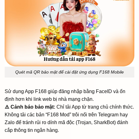
Quét mã QR bảo mật để cài đặt ứng dụng F168 Mobile
Sử dụng App F168 giúp đăng nhập bằng FaceID và ổn
định hơn khi link web bị nhà mạng chặn.
⚠️ Cảnh báo bảo mật:
Chỉ tải App từ trang chủ chính thức.
Không tải các bản “F168 Mod” trôi nổi trên Telegram hay
Zalo để tránh rủi ro dính mã độc (Trojan, SharkBot) đánh
cắp thông tin ngân hàng.