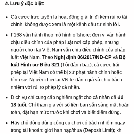
⚠️ Lưu ý đặc biệt:
Cá cược trực tuyến là hoạt động giải trí đi kèm rủi ro tài
chính, không được xem là một kênh đầu tư sinh lời.
F168 vận hành theo mô hình offshore: đơn vị vận hành
chịu điều chỉnh của pháp luật nơi cấp phép, nhưng
người chơi tại Việt Nam vẫn chịu điều chỉnh của pháp
luật Việt Nam. Theo
Nghị định 06/2017/NĐ-CP
và
Bộ
luật Hình sự Điều 321
(Tội đánh bạc), cá cược trái
phép tại Việt Nam có thể bị xử phạt hành chính hoặc
hình sự. Người chơi tại VN tự đánh giá và chịu trách
nhiệm với rủi ro pháp lý cá nhân.
Dịch vụ chỉ cung cấp nghiêm ngặt cho cá nhân đã
đủ
18 tuổi
. Chỉ tham gia với số tiền bạn sẵn sàng mất hoàn
toàn, đặt hạn mức trước khi chơi và biết điểm dừng.
Hãy chủ động dùng công cụ chơi có trách nhiệm ngay
trong tài khoản: giới hạn nạp/thua (Deposit Limit); khi