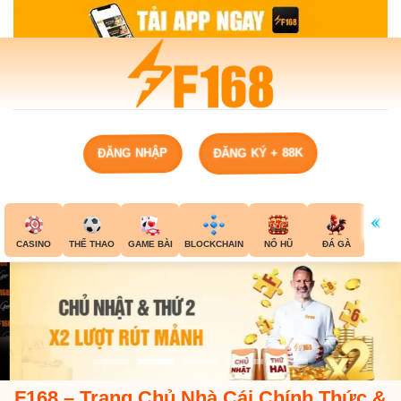
Chuyển
đến
nội
dung
ĐĂNG NHẬP
ĐĂNG KÝ + 88K
CASINO
THỂ THAO
GAME BÀI
BLOCKCHAIN
NỔ HŨ
ĐÁ GÀ
E-SP
F168 – Trang Chủ Nhà Cái Chính Thức &