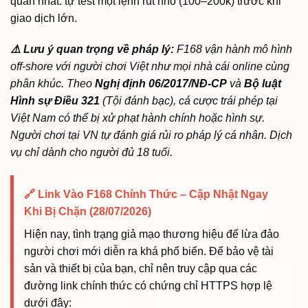
quan nhất: tự test một lệnh rút nhỏ (100–200k) trước khi
giao dịch lớn.
⚠️ Lưu ý quan trọng về pháp lý:
F168 vận hành mô hình
off-shore với người chơi Việt như mọi nhà cái online cùng
phân khúc. Theo
Nghị định 06/2017/NĐ-CP
và
Bộ luật
Hình sự Điều 321
(Tội đánh bạc), cá cược trái phép tại
Việt Nam có thể bị xử phạt hành chính hoặc hình sự.
Người chơi tại VN tự đánh giá rủi ro pháp lý cá nhân. Dịch
vụ chỉ dành cho người đủ 18 tuổi.
🔗 Link Vào F168 Chính Thức – Cập Nhật Ngay
Khi Bị Chặn (28/07/2026)
Hiện nay, tình trạng giả mạo thương hiệu để lừa đảo
người chơi mới diễn ra khá phổ biến. Để bảo vệ tài
sản và thiết bị của bạn, chỉ nên truy cập qua các
đường link chính thức có chứng chỉ HTTPS hợp lệ
dưới đây: