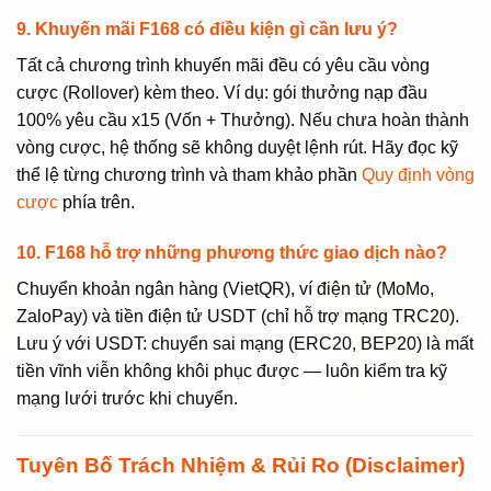
9. Khuyến mãi F168 có điều kiện gì cần lưu ý?
Tất cả chương trình khuyến mãi đều có yêu cầu vòng
cược (Rollover) kèm theo. Ví dụ: gói thưởng nạp đầu
100% yêu cầu x15 (Vốn + Thưởng). Nếu chưa hoàn thành
vòng cược, hệ thống sẽ không duyệt lệnh rút. Hãy đọc kỹ
thể lệ từng chương trình và tham khảo phần
Quy định vòng
cược
phía trên.
10. F168 hỗ trợ những phương thức giao dịch nào?
Chuyển khoản ngân hàng (VietQR), ví điện tử (MoMo,
ZaloPay) và tiền điện tử USDT (chỉ hỗ trợ mạng TRC20).
Lưu ý với USDT: chuyển sai mạng (ERC20, BEP20) là mất
tiền vĩnh viễn không khôi phục được — luôn kiểm tra kỹ
mạng lưới trước khi chuyển.
Tuyên Bố Trách Nhiệm & Rủi Ro (Disclaimer)