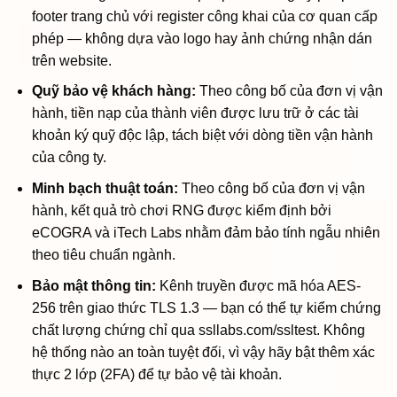
footer trang chủ với register công khai của cơ quan cấp
phép — không dựa vào logo hay ảnh chứng nhận dán
trên website.
Quỹ bảo vệ khách hàng:
Theo công bố của đơn vị vận
hành, tiền nạp của thành viên được lưu trữ ở các tài
khoản ký quỹ độc lập, tách biệt với dòng tiền vận hành
của công ty.
Minh bạch thuật toán:
Theo công bố của đơn vị vận
hành, kết quả trò chơi RNG được kiểm định bởi
eCOGRA và iTech Labs nhằm đảm bảo tính ngẫu nhiên
theo tiêu chuẩn ngành.
Bảo mật thông tin:
Kênh truyền được mã hóa AES-
256 trên giao thức TLS 1.3 — bạn có thể tự kiểm chứng
chất lượng chứng chỉ qua ssllabs.com/ssltest. Không
hệ thống nào an toàn tuyệt đối, vì vậy hãy bật thêm xác
thực 2 lớp (2FA) để tự bảo vệ tài khoản.