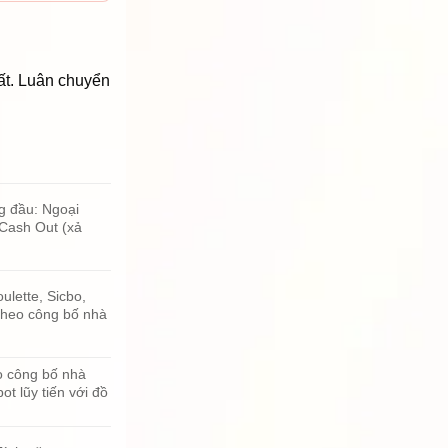
hất. Luân chuyển
ng đầu: Ngoại
 Cash Out (xả
ulette, Sicbo,
theo công bố nhà
o công bố nhà
t lũy tiến với đồ