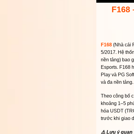
F168 
F168
(Nhà cái F
5/2017. Hệ thố
nền tảng) bao g
Esports. F168 
Play và PG Soft
và đa nền tảng.
Theo công bố củ
khoảng 1–5 phú
hóa USDT (TRC2
trước khi giao d
⚠️ Lưu ý quan 