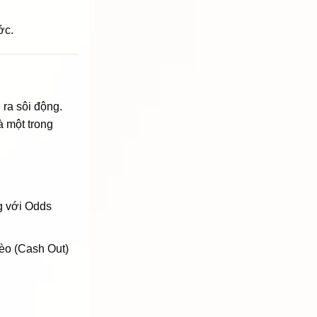
ớc.
 ra sôi động.
à một trong
g với Odds
kèo (Cash Out)