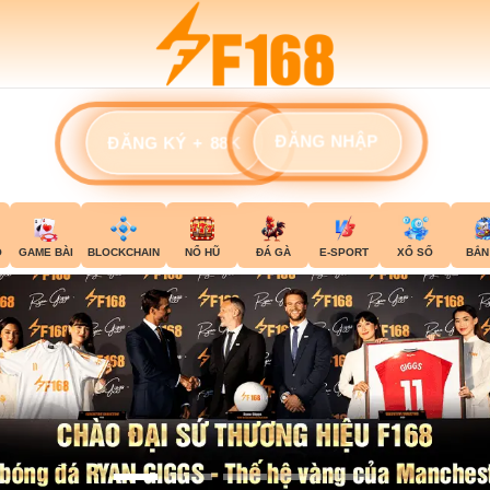
ĐĂNG NHẬP
ĐĂNG KÝ + 88K
O
GAME BÀI
BLOCKCHAIN
NỔ HŨ
ĐÁ GÀ
E-SPORT
XỔ SỐ
BẮN