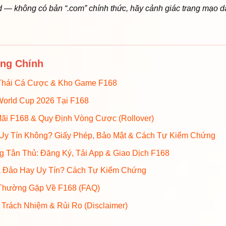
id — không có bản “.com” chính thức, hãy cảnh giác trang mạo d
ung Chính
Thái Cá Cược & Kho Game F168
World Cup 2026 Tại F168
ãi F168 & Quy Định Vòng Cược (Rollover)
Uy Tín Không? Giấy Phép, Bảo Mật & Cách Tự Kiểm Chứng
 Tân Thủ: Đăng Ký, Tải App & Giao Dịch F168
 Đảo Hay Uy Tín? Cách Tự Kiểm Chứng
Thường Gặp Về F168 (FAQ)
Trách Nhiệm & Rủi Ro (Disclaimer)