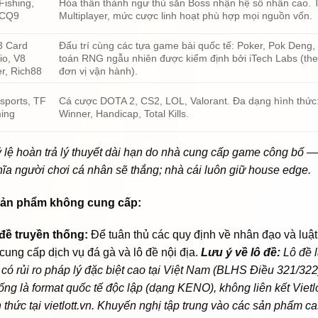
 Fishing,
Hóa thân thành ngư thủ săn Boss nhận hệ số nhân cao. 
 CQ9
Multiplayer, mức cược linh hoạt phù hợp mọi nguồn vốn.
8 Card
Đấu trí cùng các tựa game bài quốc tế: Poker, Pok Deng,
io, V8
toán RNG ngẫu nhiên được kiểm định bởi iTech Labs (th
r, Rich88
đơn vị vận hành).
sports, TF
Cá cược DOTA 2, CS2, LOL, Valorant. Đa dạng hình thứ
ing
Winner, Handicap, Total Kills.
ỷ lệ hoàn trả lý thuyết dài hạn do nhà cung cấp game công bố 
ĩa người chơi cá nhân sẽ thắng; nhà cái luôn giữ house edge.
sản phẩm không cung cấp:
đề truyền thống:
Để tuân thủ các quy định về nhân đạo và luật
ung cấp dịch vụ đá gà và lô đề nội địa.
Lưu ý về lô đề:
Lô đề l
 có rủi ro pháp lý đặc biệt cao tại Việt Nam (BLHS Điều 321/32
hống là format quốc tế độc lập (dạng KENO), không liên kết Viet
h thức tại vietlott.vn. Khuyến nghị tập trung vào các sản phẩm cas