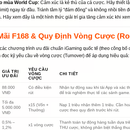
o mùa World Cup:
Cảm xúc là kẻ thù của cá cược. Hãy thiết l
imit) ngay từ đầu. Tránh tâm lý “đám đông” và không nhồi tiền 
. Hãy xem đây là một hình thức giải trí gia tăng cảm xúc khi xe
ãi F168 & Quy Định Vòng Cược (Rol
các chương trình ưu đãi chuẩn iGaming quốc tế (theo công bố c
 đọc kỹ yêu cầu về vòng cược (Turnover) để áp dụng hiệu quả:
YÊU CẦU
GIÁ TRỊ
VÒNG
CHI TIẾT
ƯU ĐÃI
CƯỢC
88.000
Có điều kiện
Nhận tự động sau khi tải App và xác 
VNĐ
rút
để trải nghiệm thực tế các sảnh game
Tối đa
x15 (Vốn +
Nạp 1 triệu nhận thêm 1 triệu. Cần h
5.000.000
Thưởng)
cược theo quy định trước khi rút.
VNĐ
0,5% –
Thanh toán tự động hàng tuần dựa 
x1 vòng cược
1,2%
THU cược, không phân biệt thắng thu