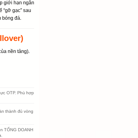
ập giới hạn ngân
để “gỡ gạc” sau
m bóng đá.
lover)
ủa nền tảng).
thực OTP. Phù hợp
.
oàn thành đủ vòng
trên TỔNG DOANH
a.